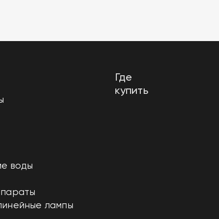
Где
купить
ы
е воды
ппараты
линейные лампы