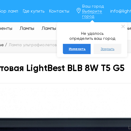
Ваш город
info@ligh
бор ламп
Где купить
Контакты
Выберите
город
ненты
Лампы
Лампы
Ловушки
Обеззараживан
Не удалось
воды
определить ваш город
ые
Лампа ультрафиолетовая LightBest BLB 8W T5 G5
Изменить
Закрыть
овая LightBest BLB 8W T5 G5