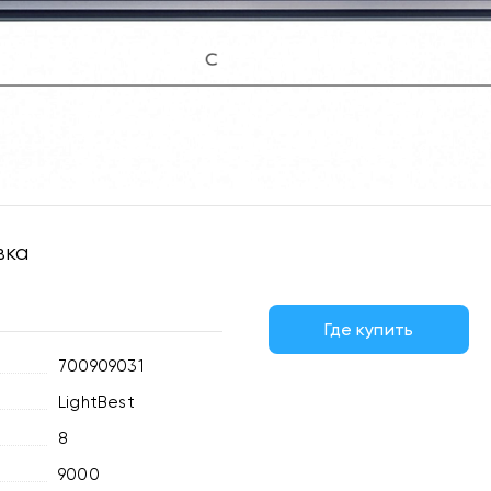
вка
Где купить
700909031
LightBest
8
9000