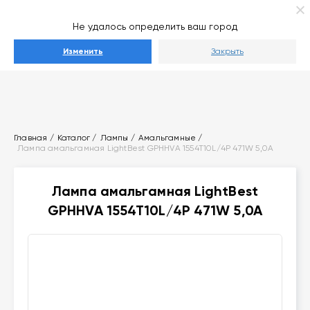
Ваш город
Выберите город
Не удалось определить ваш город
Каталог
Изменить
Закрыть
Главная
Каталог
Лампы
Амальгамные
Лампа амальгамная LightBest GPHHVA 1554T10L/4P 471W 5,0A
Лампа амальгамная LightBest
GPHHVA 1554T10L/4P 471W 5,0A