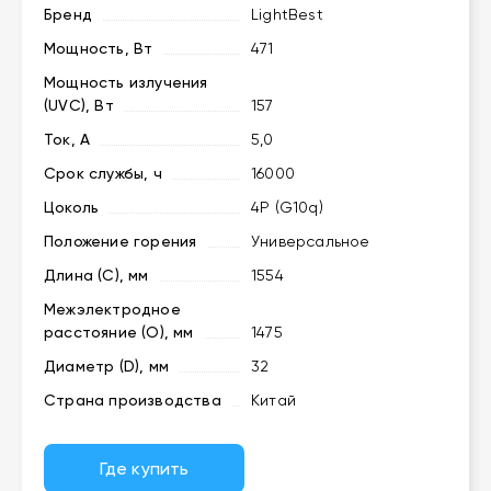
Бренд
LightBest
Мощность, Вт
471
Мощность излучения
(UVC), Вт
157
Ток, А
5,0
Срок службы, ч
16000
Цоколь
4P (G10q)
Положение горения
Универсальное
Длина (C), мм
1554
Межэлектродное
расстояние (O), мм
1475
Диаметр (D), мм
32
Страна производства
Китай
Где купить