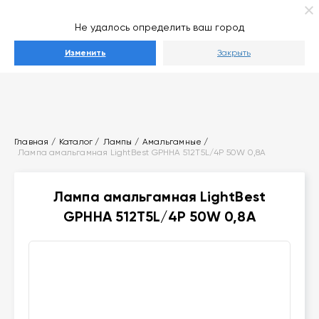
Ваш город
Выберите город
Не удалось определить ваш город
Каталог
Изменить
Закрыть
Главная
Каталог
Лампы
Амальгамные
Лампа амальгамная LightBest GPHHA 512T5L/4P 50W 0,8А
Лампа амальгамная LightBest
GPHHA 512T5L/4P 50W 0,8А