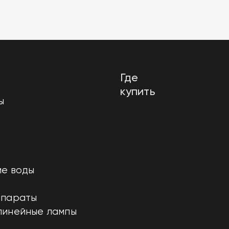
Где
купить
ы
е воды
ппараты
линейные лампы