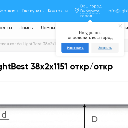
Ваш город
info@ligh
бор ламп
Где купить
Контакты
Выберите
город
ненты
Лампы
Лампы
Ловушки
Обеззараживан
Не удалось
воды
определить ваш город
евая колба LightBest 38x2x1151 откр/откр
Изменить
Закрыть
htBest 38x2x1151 откр/откр