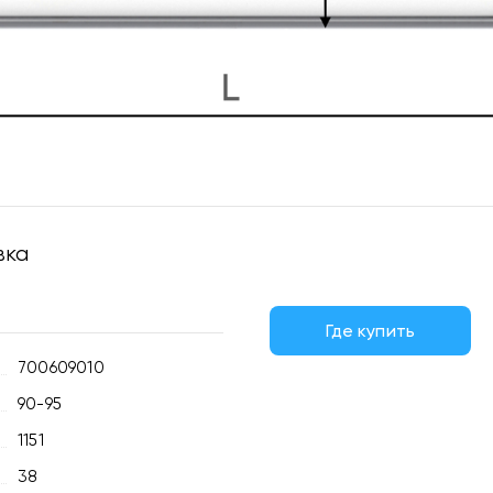
вка
Где купить
700609010
90-95
1151
38