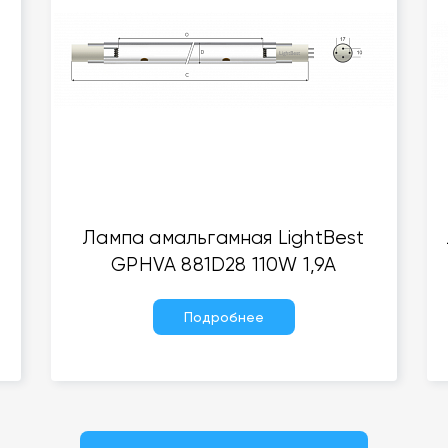
H
Лампа амальгамная LightBest
GPHVA 881D28 110W 1,9A
Подробнее