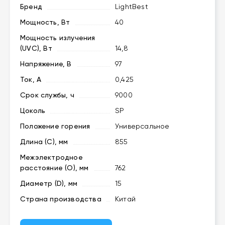
Бренд
LightBest
Мощность, Вт
40
Мощность излучения
(UVC), Вт
14,8
Напряжение, В
97
Ток, А
0,425
Срок службы, ч
9000
Цоколь
SP
Положение горения
Универсальное
Длина (C), мм
855
Межэлектродное
расстояние (O), мм
762
Диаметр (D), мм
15
Страна производства
Китай